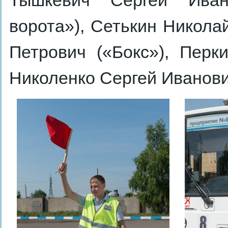
Тышкевич Сергей Иван
ворота»), Сетькин Никола
Петрович («Бокс»), Перк
Николенко Сергей Иванови