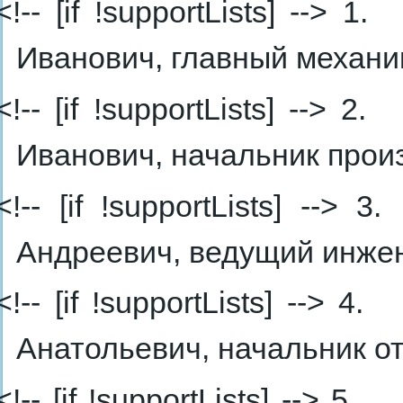
<!-- [if !supportLists] --> 1.
Иванович, главный механи
<!-- [if !supportLists] --> 2.
Иванович, начальник прои
<!-- [if !supportLists] --> 3.
Андреевич, ведущий инже
<!-- [if !supportLists] --> 4.
Анатольевич, начальник о
<!-- [if !supportLists] --> 5.