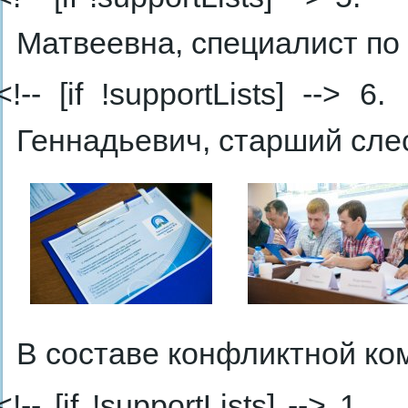
Матвеевна, специалист по 
<!-- [if !supportLists] --> 6.
Геннадьевич, старший сле
В составе конфликтной ко
<!-- [if !supportLists] --> 1.