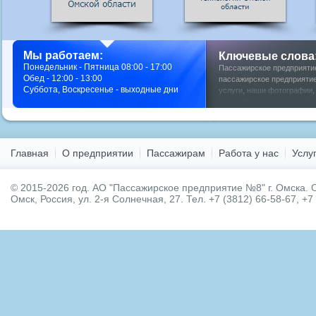
Мы работаем:
Ключевые слова
Понедельник - Пятница 08:00 - 17:00
Пассажирское предприяти
Обед - 12:00 - 13:00
пассажирское предприятие
Суббота, Воскресенье - выходные дни
услуги
,
наши фотографии
у нас
,
фото мероприятий
,
Главная
О предприятии
Пассажирам
Работа у нас
Услу
© 2015-2026 год.
АО "Пассажирское предприятие №8" г. Омска.
О
Омск, Россия, ул. 2-я Солнечная, 27. Тел. +7 (3812) 66-58-67, +7