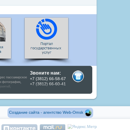
Звоните нам:
рес пассажирское
+7 (3812) 66-58-67
и фотографии
,
+7 (3812) 66-60-41
риятий
,
Создание сайта - агентство Web-Omsk