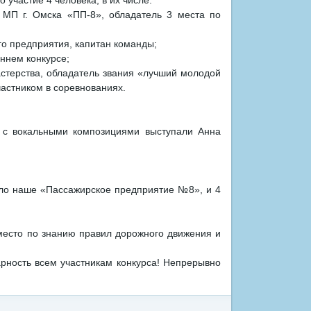
участие 4 человека, в их числе:
а МП г. Омска «ПП-8», обладатель 3 места по
го предприятия, капитан команды;
ннем конкурсе;
астерства, обладатель звания «лучший молодой
частником в соревнованиях.
х с вокальными композициями выступали Анна
ало наше «Пассажирское предприятие №8», и 4
 место по знанию правил дорожного движения и
рность всем участникам конкурса! Непрерывно