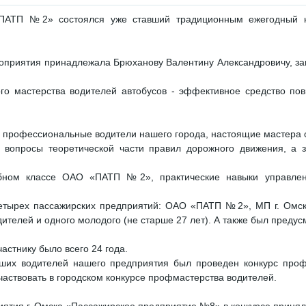
«ПАТП №2» состоялся уже ставший традиционным ежегодный ко
роприятия принадлежала Брюханову Валентину Александровичу, за
ого мастерства водителей автобусов - эффективное средство п
 профессиональные водители нашего города, настоящие мастера с
на вопросы теоретической части правил дорожного движения, а
ебном классе ОАО «ПАТП №2», практические навыки управлен
четырех пассажирских предприятий: ОАО «ПАТП №2», МП г. Омск
одителей и одного молодого (не старше 27 лет). А также был предус
астнику было всего 24 года.
ших водителей нашего предприятия был проведен конкурс профе
частвовать в городском конкурсе профмастерства водителей.