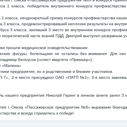
тия г. Омска «Пассажирское предприятие №8» в конкурсе приняло 
уса 1 класса, победитель внутреннего конкурса профмастерств
а 1 класса, неоднократный призер конкурсов профмастерства наше
са 3 класса, продемонстрировавший неплохие результаты на внутре
буса 3 класса, занявший 3 место во внутреннем конкурсе профм
 в теоретической части знаний ПДД. Дмитрий выступил резервным у
ники прошли медицинское освидетельствование.
ческие фигуры, болельщики не остались без внимания. Для ни
ладимир Белоусов (солист квартета «Премьер»).
т «Малина».
ники предприятия, но и родственники и близкие участников.
«ПП-7»,, 2-е место присуждено ОАО «ПАТП №2», 3-е место завоев
ель нашего предприятия Николай Геринг в личном зачете занял 3
тия г. Омска «Пассажирское предприятие №8» выражаем благода
терства и всегда стремитесь к победе!