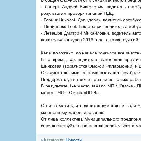
В общей сложности от Муниципального предприя
- Ланерт Андрей Викторович, водитель автоб
результатам проверки знаний ПДД;
- Геринг Николай Давыдович, водитель автобус
- Пилипенко Глеб Викторович, водитель автобу
- Левашов Дмитрий Михайлович, водитель авто
водитель» конкурса 2016 года, а также лучший
Как и положено, до начала конкурса все участ
В то время, как водители выполняли практи
Шинковая (вокалистка Омской Филармонии) и В
С зажигательными танцами выступил шоу-бале
Поддержать участников пришли не только работ
В результате 1-е место заняло МП г. Омска 
место - МП г. Омска «ПП-4».
Стоит отметить, что капитан команды и водит
скоростному маневрированию.
От лица коллектива Муниципального предприя
совершенствуйте свои навыки водительского мас
Категория:
Новости