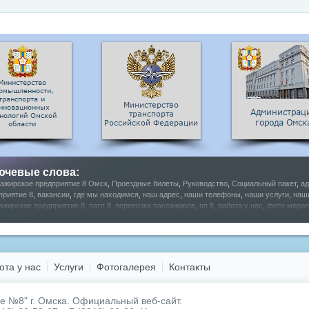
ючевые слова:
ажирское предприятие 8 Омск
,
Проездные билеты
,
Руководство
,
Социальный пакет
,
ад
приятие 8
,
вакансии
,
где мы находимся
,
наш адрес
,
наши телефоны
,
наши услуги
,
наш
ажирское предприятие 8
,
патп 8
,
перевозка пассажиров
,
пп 8
,
работа у нас
,
фото мероп
галерея
ота у нас
Услуги
Фотогалерея
Контакты
 №8" г. Омска.
Официальный веб-сайт.