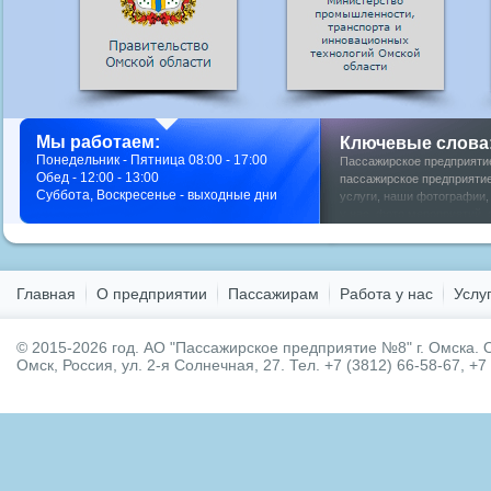
Мы работаем:
Ключевые слова
Понедельник - Пятница 08:00 - 17:00
Пассажирское предприяти
Обед - 12:00 - 13:00
пассажирское предприятие
Суббота, Воскресенье - выходные дни
услуги
,
наши фотографии
у нас
,
фото мероприятий
,
Главная
О предприятии
Пассажирам
Работа у нас
Услу
© 2015-2026 год.
АО "Пассажирское предприятие №8" г. Омска.
О
Омск, Россия, ул. 2-я Солнечная, 27. Тел. +7 (3812) 66-58-67, +7