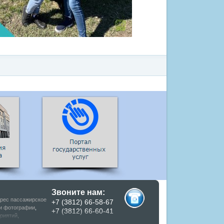
Звоните нам:
рес пассажирское
+7 (3812) 66-58-67
и фотографии
,
+7 (3812) 66-60-41
риятий
,