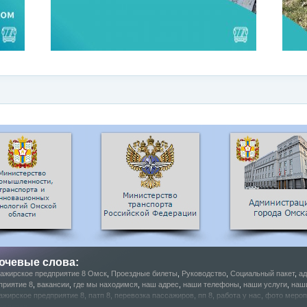
ючевые слова:
ажирское предприятие 8 Омск
,
Проездные билеты
,
Руководство
,
Социальный пакет
,
ад
приятие 8
,
вакансии
,
где мы находимся
,
наш адрес
,
наши телефоны
,
наши услуги
,
наш
ажирское предприятие 8
,
патп 8
,
перевозка пассажиров
,
пп 8
,
работа у нас
,
фото мероп
галерея