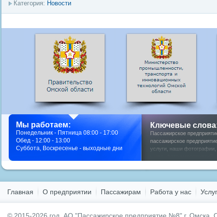
Категория:
Новости
Мы работаем:
Ключевые слова
Понедельник - Пятница 08:00 - 17:00
Пассажирское предприяти
Обед - 12:00 - 13:00
пассажирское предприятие
Суббота, Воскресенье - выходные дни
услуги
,
наши фотографии
у нас
,
фото мероприятий
,
Главная
О предприятии
Пассажирам
Работа у нас
Услу
© 2015-2026 год.
АО "Пассажирское предприятие №8" г. Омска.
О