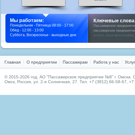
Мы работаем:
Ключевые слова
Понедельник - Пятница 08:00 - 17:00
Пассажирское предприяти
Обед - 12:00 - 13:00
пассажирское предприятие
Суббота, Воскресенье - выходные дни
услуги
,
наши фотографии
у нас
,
фото мероприятий
,
Главная
О предприятии
Пассажирам
Работа у нас
Услу
© 2015-2026 год.
АО "Пассажирское предприятие №8" г. Омска.
О
Омск, Россия, ул. 2-я Солнечная, 27. Тел. +7 (3812) 66-58-67, +7