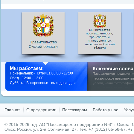
Мы работаем:
Ключевые слова
Понедельник - Пятница 08:00 - 17:00
Пассажирское предприяти
Обед - 12:00 - 13:00
пассажирское предприятие
Суббота, Воскресенье - выходные дни
услуги
,
наши фотографии
у нас
,
фото мероприятий
,
Главная
О предприятии
Пассажирам
Работа у нас
Услу
© 2015-2026 год.
АО "Пассажирское предприятие №8" г. Омска.
О
Омск, Россия, ул. 2-я Солнечная, 27. Тел. +7 (3812) 66-58-67, +7