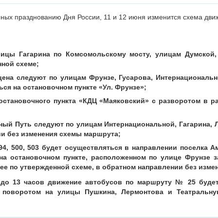
ных празднованию Дня России, 11 и 12 июня изменится схема дви
ицы Гагарина по Комсомольскому мосту, улицам Думской, 
нной схеме;
ена следуют по улицам Фрунзе, Гусарова, Интернационально
ся на остановочном пункте «Ул. Фрунзе»;
становочного пункта «КДЦ «Маяковский» с разворотом в р
ный Путь следуют по улицам Интернациональной, Гагарина, Л
ии без изменения схемы маршрута;
94,
500,
503 будет осуществляться в направлении поселка А
на остановочном пункте, расположенном по улице Фрунзе з
ее по утвержденной схеме, в обратном направлении без изме
т до 13 часов движение автобусов по маршруту
№ 25 будет
 поворотом на улицы Пушкина, Лермонтова и Театральную