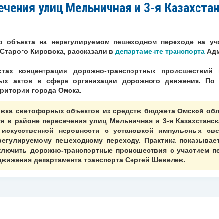
ечения улиц Мельничная и 3-я Казахста
о объекта на нерегулируемом пешеходном переходе на уча
Старого Кировска, рассказали в
департаменте транспорта
Адм
тах концентрации дорожно-транспортных происшествий
ых актов в сфере организации дорожного движения. По 
рритории города Омска.
овка светофорных объектов из средств бюджета Омской обла
ия в районе пересечения улиц Мельничная и 3-я Казахстанск
 искусственной неровности с установкой импульсных св
егулируемому пешеходному переходу. Практика показывает,
ключить дорожно-транспортные происшествия с участием пе
движения департамента транспорта Сергей Шевелев.