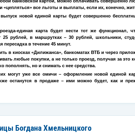
 любой банковской картой, можно оплачивать совершенно люб
ки «цепляться» все льготы и выплаты, если их, конечно, жит
, выпуск новой единой карты будет совершенно бесплатн
роезда-единая карта будет нести тот же функционал, чт
 25 рублей, в маршрутках – 30 рублей, школьники, сту
я пересадка в течение 45 минут.
ь в киосках «Дилижанса», банкоматах ВТБ и через приложе
вать любые покупки, а не только проезд, получая за это 
ко пополнять, но и снимать с нее средства.
 их могут уже все омичи – оформление новой единой ка
кже останутся в продаже – ими можно будет, как и преж
лицы Богдана Хмельницкого